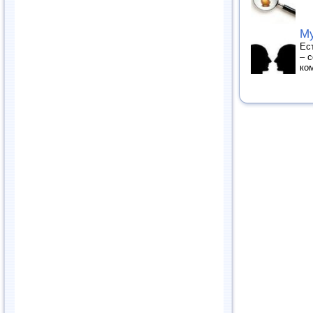
Му
Ес
– 
ко