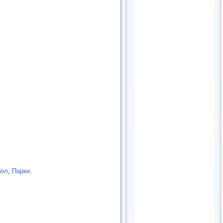
бол
,
Парки
.