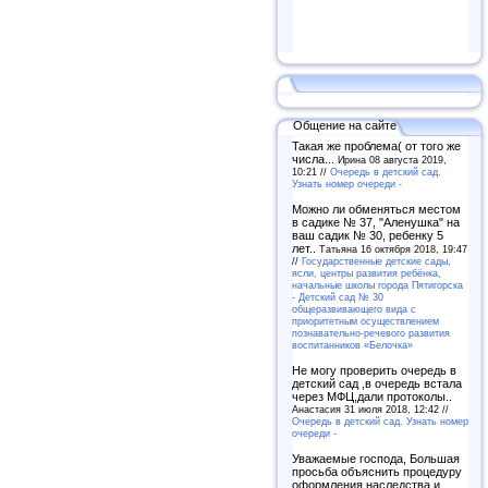
Общение на сайте
Такая же проблема( от того же
числа...
Ирина 08 августа 2019,
10:21 //
Очередь в детский сад.
Узнать номер очереди -
Можно ли обменяться местом
в садике № 37, "Аленушка" на
ваш садик № 30, ребенку 5
лет..
Татьяна 16 октября 2018, 19:47
//
Государственные детские сады,
ясли, центры развития ребёнка,
начальные школы города Пятигорска
- Детский сад № 30
общеразвивающего вида с
приоритетным осуществлением
познавательно-речевого развития
воспитанников «Белочка»
Не могу проверить очередь в
детский сад ,в очередь встала
через МФЦ,дали протоколы..
Анастасия 31 июля 2018, 12:42 //
Очередь в детский сад. Узнать номер
очереди -
Уважаемые господа, Большая
просьба объяснить процедуру
оформления наследства и