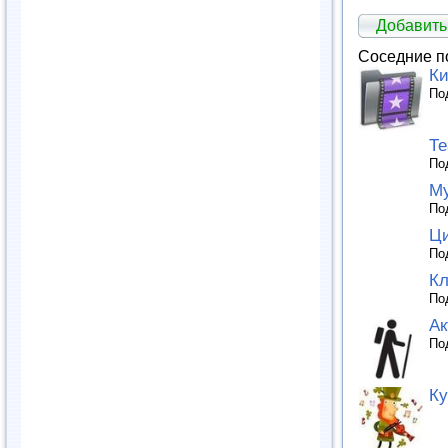
Добавит
Соседние п
Ки
По
Те
По
М
По
Ц
По
Кл
По
Ак
По
Ку