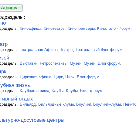
ь Афишу
одразделы:
но
дразделы:
Киноафиша
,
Кинотеатры
,
Кинопремьеры
,
Кино. Блог-Форум
.
атр
дразделы:
Театральная Афиша
,
Театры
,
Театральный блог-форум
.
узей
дразделы:
Выставки. Ретроспективы
,
Музеи
,
Музей. Блог-форум
.
ирк
дразделы:
Цирковая афиша
,
Цирк
,
Цирк. Блог-форум
.
убная жизнь
дразделы:
Клубная афиша
,
Клубы
,
Клубы. Блог-форум
.
тивный отдых
дразделы:
Бильярд. Бильярдные клубы
,
Боулинг. Боулинг-клубы
,
Пейнт
льтурно-досуговые центры