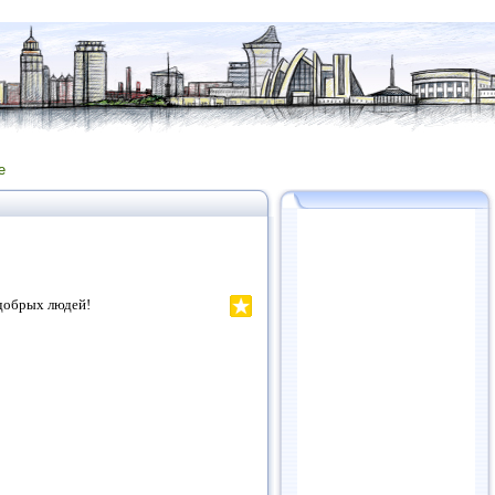
е
 добрых людей!