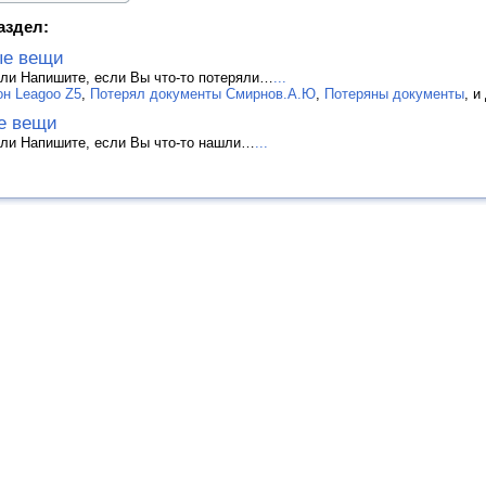
аздел:
ые вещи
ли Напишите, если Вы что-то потеряли…
...
н Leagoo Z5
,
Потерял документы Смирнов.А.Ю
,
Потеряны документы
, и
е вещи
ли Напишите, если Вы что-то нашли…
...