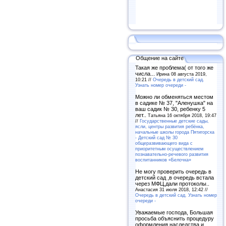
Общение на сайте
Такая же проблема( от того же
числа...
Ирина 08 августа 2019,
10:21 //
Очередь в детский сад.
Узнать номер очереди -
Можно ли обменяться местом
в садике № 37, "Аленушка" на
ваш садик № 30, ребенку 5
лет..
Татьяна 16 октября 2018, 19:47
//
Государственные детские сады,
ясли, центры развития ребёнка,
начальные школы города Пятигорска
- Детский сад № 30
общеразвивающего вида с
приоритетным осуществлением
познавательно-речевого развития
воспитанников «Белочка»
Не могу проверить очередь в
детский сад ,в очередь встала
через МФЦ,дали протоколы..
Анастасия 31 июля 2018, 12:42 //
Очередь в детский сад. Узнать номер
очереди -
Уважаемые господа, Большая
просьба объяснить процедуру
оформления наследства и