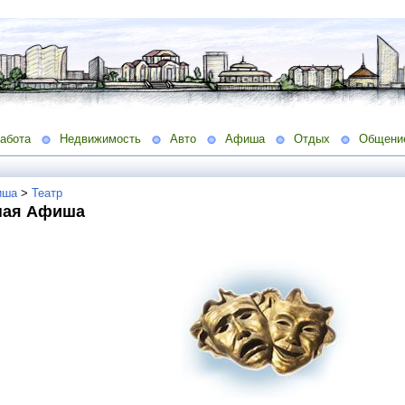
абота
Недвижимость
Авто
Афиша
Отдых
Общени
иша
>
Театр
ная Афиша