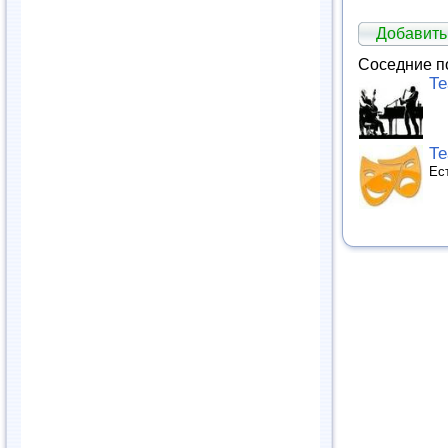
Добавит
Соседние п
Те
Те
Ес