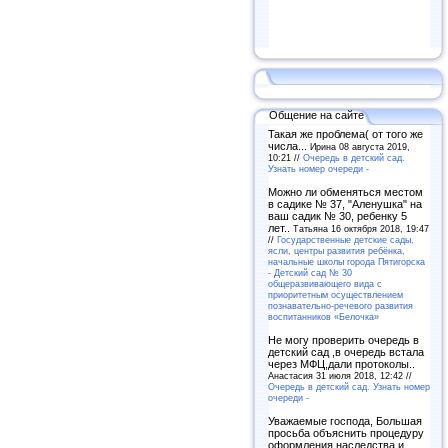
Общение на сайте
Такая же проблема( от того же
числа...
Ирина 08 августа 2019,
10:21 //
Очередь в детский сад.
Узнать номер очереди -
Можно ли обменяться местом
в садике № 37, "Аленушка" на
ваш садик № 30, ребенку 5
лет..
Татьяна 16 октября 2018, 19:47
//
Государственные детские сады,
ясли, центры развития ребёнка,
начальные школы города Пятигорска
- Детский сад № 30
общеразвивающего вида с
приоритетным осуществлением
познавательно-речевого развития
воспитанников «Белочка»
Не могу проверить очередь в
детский сад ,в очередь встала
через МФЦ,дали протоколы..
Анастасия 31 июля 2018, 12:42 //
Очередь в детский сад. Узнать номер
очереди -
Уважаемые господа, Большая
просьба объяснить процедуру
оформления наследства и