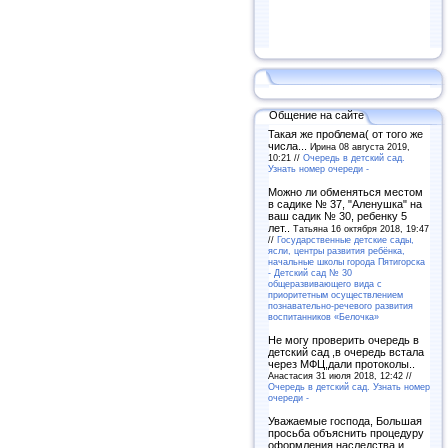
Общение на сайте
Такая же проблема( от того же
числа...
Ирина 08 августа 2019,
10:21 //
Очередь в детский сад.
Узнать номер очереди -
Можно ли обменяться местом
в садике № 37, "Аленушка" на
ваш садик № 30, ребенку 5
лет..
Татьяна 16 октября 2018, 19:47
//
Государственные детские сады,
ясли, центры развития ребёнка,
начальные школы города Пятигорска
- Детский сад № 30
общеразвивающего вида с
приоритетным осуществлением
познавательно-речевого развития
воспитанников «Белочка»
Не могу проверить очередь в
детский сад ,в очередь встала
через МФЦ,дали протоколы..
Анастасия 31 июля 2018, 12:42 //
Очередь в детский сад. Узнать номер
очереди -
Уважаемые господа, Большая
просьба объяснить процедуру
оформления наследства и