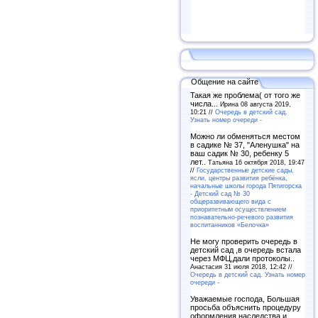
Общение на сайте
Такая же проблема( от того же
числа...
Ирина 08 августа 2019,
10:21 //
Очередь в детский сад.
Узнать номер очереди -
Можно ли обменяться местом
в садике № 37, "Аленушка" на
ваш садик № 30, ребенку 5
лет..
Татьяна 16 октября 2018, 19:47
//
Государственные детские сады,
ясли, центры развития ребёнка,
начальные школы города Пятигорска
- Детский сад № 30
общеразвивающего вида с
приоритетным осуществлением
познавательно-речевого развития
воспитанников «Белочка»
Не могу проверить очередь в
детский сад ,в очередь встала
через МФЦ,дали протоколы..
Анастасия 31 июля 2018, 12:42 //
Очередь в детский сад. Узнать номер
очереди -
Уважаемые господа, Большая
просьба объяснить процедуру
оформления наследства и