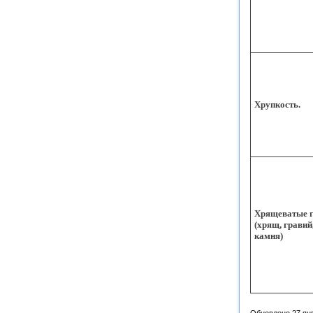
Хрупкость.
Хрящеватые 
(хрящ, гравий
камня)
Обновлено 27 ян