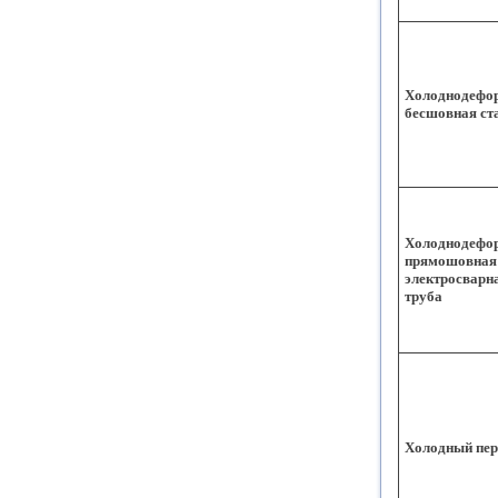
Холоднодефо
бесшовная ст
Холоднодефо
прямошовная
электросварн
труба
Холодный пер