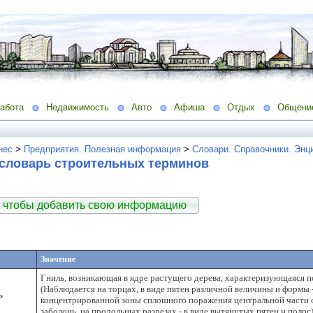
абота
Недвижимость
Авто
Афиша
Отдых
Общени
нес
>
Предприятия. Полезная информация
>
Словари. Справочники. Энц
словарь строительных терминов
 чтобы добавить свою информацию
Значение
Гниль, возникающая в ядре растущего дерева, характеризующаяся 
(Наблюдается на торцах, в виде пятен различной величины и формы -
ь
концентрированной зоны сплошного поражения центральной части с
заболонь, на продольных разрезах - в виде вытянутых пятен и полос