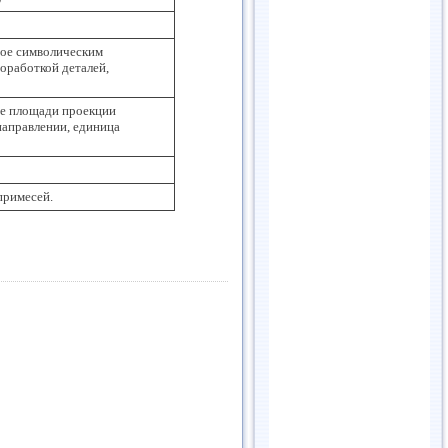
ное символическим
оработкой деталей,
це площади проекции
направлении, единица
примесей.