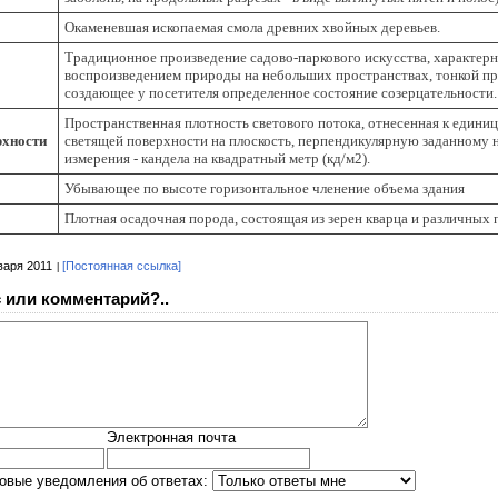
Окаменевшая ископаемая смола древних хвойных деревьев.
Традиционное произведение садово-паркового искусства, характер
воспроизведением природы на небольших пространствах, тонкой пр
создающее у посетителя определенное состояние созерцательности.
Пространственная плотность светового потока, отнесенная к едини
рхности
светящей поверхности на плоскость, перпендикулярную заданному 
измерения - кандела на квадратный метр (кд/м2).
Убывающее по высоте горизонтальное членение объема здания
Плотная осадочная порода, состоящая из зерен кварца и различных 
варя 2011
[Постоянная ссылка]
 или комментарий?..
Электронная почта
овые уведомления об ответах: