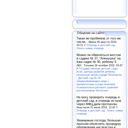
Общение на сайте
Такая же проблема( от того же
числа...
Ирина 08 августа 2019,
10:21 //
Очередь в детский сад.
Узнать номер очереди -
Можно ли обменяться местом
в садике № 37, "Аленушка" на
ваш садик № 30, ребенку 5
лет..
Татьяна 16 октября 2018, 19:47
//
Государственные детские сады,
ясли, центры развития ребёнка,
начальные школы города Пятигорска
- Детский сад № 30
общеразвивающего вида с
приоритетным осуществлением
познавательно-речевого развития
воспитанников «Белочка»
Не могу проверить очередь в
детский сад ,в очередь встала
через МФЦ,дали протоколы..
Анастасия 31 июля 2018, 12:42 //
Очередь в детский сад. Узнать номер
очереди -
Уважаемые господа, Большая
просьба объяснить процедуру
оформления наследства и