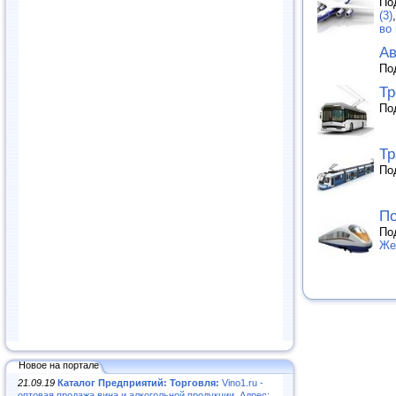
По
(3)
во
Ав
По
Тр
По
Т
По
По
По
Же
Новое на портале
21.09.19
Каталог Предприятий: Торговля:
Vino1.ru -
оптовая продажа вина и алкогольной продукции. Адрес: