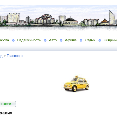
абота
Недвижимость
Авто
Афиша
Отдых
Общени
од
>
Транспорт
 такси
ехали»