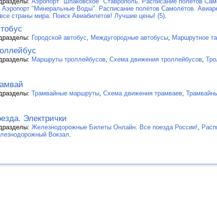
дразделы:
Аэропорт "Шпаковское" Ставрополь. Расписание полётов Сам
,
Аэропорт "Минеральные Воды". Расписание полётов Самолётов. Авиаре
 все страны мира. Поиск Авиабилетов! Лучшие цены! (5)
.
тобус
дразделы:
Городской автобус
,
Междугородные автобусы
,
Маршрутное та
оллейбус
дразделы:
Маршруты троллейбусов
,
Схема движения троллейбусов
,
Тро
рамвай
дразделы:
Трамвайные маршруты
,
Схема движения трамваев
,
Трамвайны
езда. Электрички
дразделы:
Железнодорожные Билеты Онлайн. Все поезда России!
,
Расп
лезнодорожный Вокзал
.