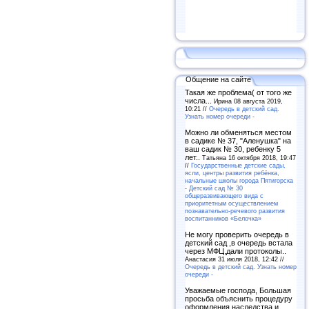
Общение на сайте
Такая же проблема( от того же
числа...
Ирина 08 августа 2019,
10:21 //
Очередь в детский сад.
Узнать номер очереди -
Можно ли обменяться местом
в садике № 37, "Аленушка" на
ваш садик № 30, ребенку 5
лет..
Татьяна 16 октября 2018, 19:47
//
Государственные детские сады,
ясли, центры развития ребёнка,
начальные школы города Пятигорска
- Детский сад № 30
общеразвивающего вида с
приоритетным осуществлением
познавательно-речевого развития
воспитанников «Белочка»
Не могу проверить очередь в
детский сад ,в очередь встала
через МФЦ,дали протоколы..
Анастасия 31 июля 2018, 12:42 //
Очередь в детский сад. Узнать номер
очереди -
Уважаемые господа, Большая
просьба объяснить процедуру
оформления наследства и