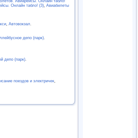
олётов. Авиарейсы. Онлайн табло!
йсы. Онлайн табло! (3)
,
Авиабилеты
кси
,
Автовокзал
.
ллейбусное депо (парк)
.
й депо (парк)
.
исание поездов и электричек
,