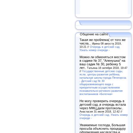
Общение на сайте
Такая же проблема( от того же
числа...
Ирина 08 августа 2019,
10:21 //
Очередь в детский сад.
Узнать номер очереди -
Можно ли обменяться местом
в садике № 37, "Аленушка" на
ваш садик № 30, ребенку 5
лет..
Татьяна 16 октября 2018, 19:47
//
Государственные детские сады,
ясли, центры развития ребёнка,
начальные школы города Пятигорска
- Детский сад № 30
общеразвивающего вида с
приоритетным осуществлением
познавательно-речевого развития
воспитанников «Белочка»
Не могу проверить очередь в
детский сад ,в очередь встала
через МФЦ,дали протоколы..
Анастасия 31 июля 2018, 12:42 //
Очередь в детский сад. Узнать номер
очереди -
Уважаемые господа, Большая
просьба объяснить процедуру
оформления наследства и