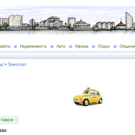
абота
Недвижимость
Авто
Афиша
Отдых
Общени
од
>
Транспорт
 такси
юз»