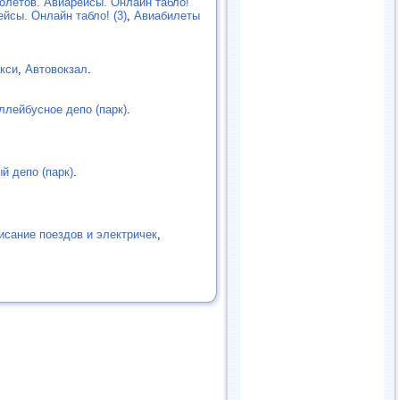
олётов. Авиарейсы. Онлайн табло!
йсы. Онлайн табло! (3)
,
Авиабилеты
кси
,
Автовокзал
.
ллейбусное депо (парк)
.
й депо (парк)
.
исание поездов и электричек
,