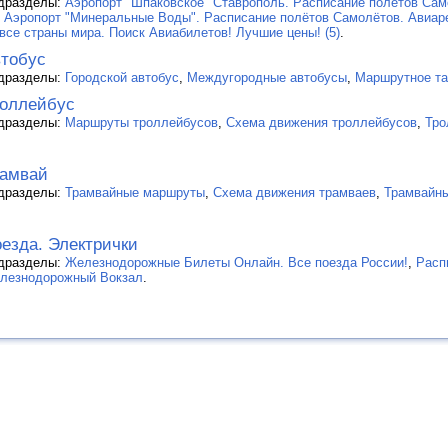
дразделы:
Аэропорт "Шпаковское" Ставрополь. Расписание полётов Сам
,
Аэропорт "Минеральные Воды". Расписание полётов Самолётов. Авиаре
 все страны мира. Поиск Авиабилетов! Лучшие цены! (5)
.
тобус
дразделы:
Городской автобус
,
Междугородные автобусы
,
Маршрутное та
оллейбус
дразделы:
Маршруты троллейбусов
,
Схема движения троллейбусов
,
Тро
рамвай
дразделы:
Трамвайные маршруты
,
Схема движения трамваев
,
Трамвайны
езда. Электрички
дразделы:
Железнодорожные Билеты Онлайн. Все поезда России!
,
Расп
лезнодорожный Вокзал
.