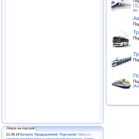
По
(3)
во
Ав
По
Тр
По
Т
По
По
По
Же
Новое на портале
21.09.19
Каталог Предприятий: Торговля:
Vino1.ru -
оптовая продажа вина и алкогольной продукции. Адрес: