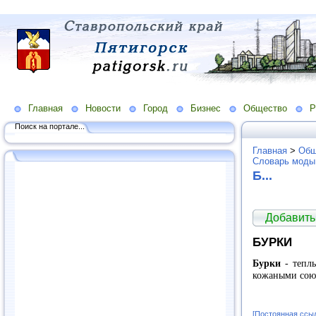
Главная
Новости
Город
Бизнес
Общество
Р
Поиск на портале...
Главная
>
Общ
Словарь моды
Б...
Добавить
БУРКИ
Бурки
- тепл
кожаными сою
[Постоянная ссы