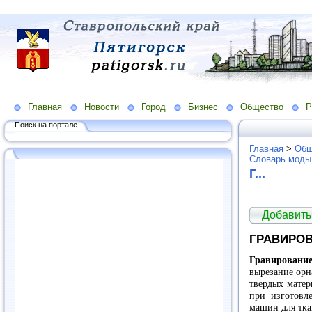
Главная
Новости
Город
Бизнес
Общество
Р
Поиск на портале...
Главная
>
Общ
Словарь моды
Г...
Добавить
ГРАВИРО
Гравирование
вырезание орн
твердых матер
при изготовл
машин для тка