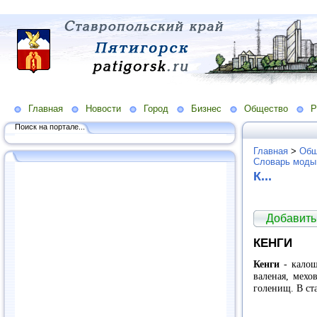
Главная
Новости
Город
Бизнес
Общество
Р
Поиск на портале...
Главная
>
Общ
Словарь моды
К...
Добавить
КЕНГИ
Кенги
- калош
валеная, мехо
голенищ. В ст