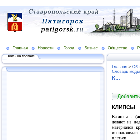
Главная
Новости
Город
Бизнес
Общество
Р
Поиск на портале...
Главная
>
Общ
Словарь моды
К...
Добавить
КЛИПСЫ
Клипсы - (ан
делают из нед
материалов; к
использовали 
платьев.