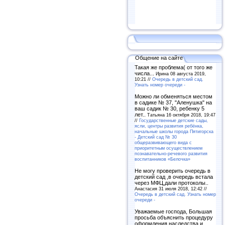
Общение на сайте
Такая же проблема( от того же
числа...
Ирина 08 августа 2019,
10:21 //
Очередь в детский сад.
Узнать номер очереди -
Можно ли обменяться местом
в садике № 37, "Аленушка" на
ваш садик № 30, ребенку 5
лет..
Татьяна 16 октября 2018, 19:47
//
Государственные детские сады,
ясли, центры развития ребёнка,
начальные школы города Пятигорска
- Детский сад № 30
общеразвивающего вида с
приоритетным осуществлением
познавательно-речевого развития
воспитанников «Белочка»
Не могу проверить очередь в
детский сад ,в очередь встала
через МФЦ,дали протоколы..
Анастасия 31 июля 2018, 12:42 //
Очередь в детский сад. Узнать номер
очереди -
Уважаемые господа, Большая
просьба объяснить процедуру
оформления наследства и