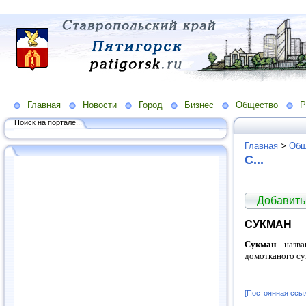
Главная
Новости
Город
Бизнес
Общество
Р
Поиск на портале...
Главная
>
Общ
С...
Добавить
СУКМАН
Сукман
- назв
домотканого сук
[Постоянная ссы