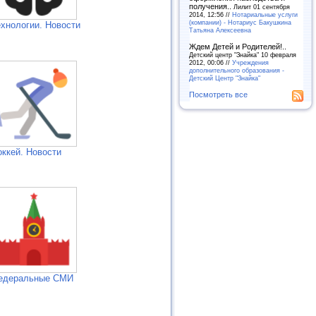
получения..
Лилит 01 сентября
2014, 12:56 //
Нотариальные услуги
(компании) - Нотариус Бакушкина
ехнологии. Новости
Татьяна Алексеевна
Ждем Детей и Родителей!..
Детский центр "Знайка" 10 февраля
2012, 00:06 //
Учреждения
дополнительного образования -
Детский Центр "Знайка"
Посмотреть все
оккей. Новости
едеральные СМИ