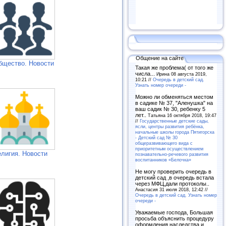
Общение на сайте
бщество. Новости
Такая же проблема( от того же
числа...
Ирина 08 августа 2019,
10:21 //
Очередь в детский сад.
Узнать номер очереди -
Можно ли обменяться местом
в садике № 37, "Аленушка" на
ваш садик № 30, ребенку 5
лет..
Татьяна 16 октября 2018, 19:47
//
Государственные детские сады,
ясли, центры развития ребёнка,
начальные школы города Пятигорска
- Детский сад № 30
общеразвивающего вида с
приоритетным осуществлением
елигия. Новости
познавательно-речевого развития
воспитанников «Белочка»
Не могу проверить очередь в
детский сад ,в очередь встала
через МФЦ,дали протоколы..
Анастасия 31 июля 2018, 12:42 //
Очередь в детский сад. Узнать номер
очереди -
Уважаемые господа, Большая
просьба объяснить процедуру
оформления наследства и