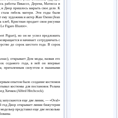
ись работы Пикассо, Дерена, Матисса и
, и Диор пришлось закрыть свое дело. К
 стала гибель матери. Эти годы были
 ему художник и актер Жан Озенн (Jean
а хлеб, Кристиан продает свои рисунки
e Figaro Illustre».
rt Piguet), но он не успел предложить
возвращается и начинает сотрудничать с
ерство до сорок шестого года. В сорок
ssac), открывает Дом моды, назвав его
ок седьмого года, в ней он впервые
ым, приталенным силуэтом и пышными
 первым опытом было создание костюмов
батывал костюмы для постановок Ролана
ед Хичкок (Alfred Hitchcock).
од запускаются еще две линии, — «Oval»
щий год Диор открывает линии бижутерии
м модельер представил еще две несколько
ебованы.