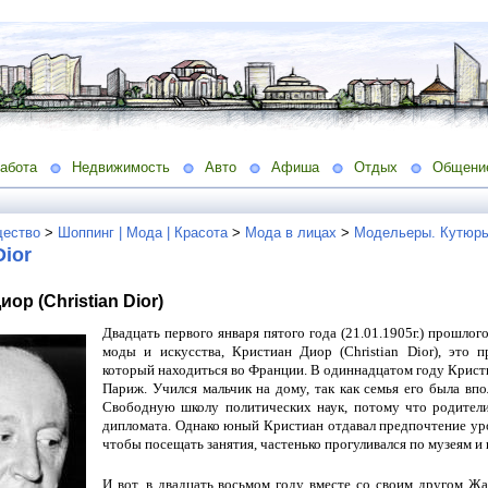
абота
Недвижимость
Авто
Афиша
Отдых
Общени
ество
>
Шоппинг | Мода | Красота
>
Мода в лицах
>
Модельеры. Кутюрь
Dior
ор (Christian Dior)
Двадцать первого января пятого года (21.01.1905г.) прошлог
моды и искусства, Кристиан Диор (Christian Dior), это 
который находиться во Франции. В одиннадцатом году Кристи
Париж. Учился мальчик на дому, так как семья его была впо
Свободную школу политических наук, потому что родители
дипломата. Однако юный Кристиан отдавал предпочтение уро
чтобы посещать занятия, частенько прогуливался по музеям и 
И вот, в двадцать восьмом году вместе со своим другом Ж