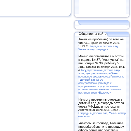
Общение на сайте
Такая же проблема( от того же
числа...
Ирина 08 августа 2019,
10:21 //
Очередь в детский сад.
Узнать номер очереди -
Можно ли обменяться местом
в садике № 37, "Аленушка" на
ваш садик № 30, ребенку 5
лет..
Татьяна 16 октября 2018, 19:47
//
Государственные детские сады,
ясли, центры развития ребёнка,
начальные школы города Пятигорска
- Детский сад № 30
общеразвивающего вида с
приоритетным осуществлением
познавательно-речевого развития
воспитанников «Белочка»
Не могу проверить очередь в
детский сад ,в очередь встала
через МФЦ,дали протоколы..
Анастасия 31 июля 2018, 12:42 //
Очередь в детский сад. Узнать номер
очереди -
Уважаемые господа, Большая
просьба объяснить процедуру
оформления наследства и