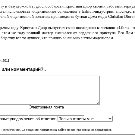
нту и безудержной трудоспособности, Кристиан Диор своими работами верну
тал использовать лицензионные соглашения в fashion-индустрии, впоследст
ичной лицензионной политике производства бутики Дома моды Christian Dior п
дьмом году Кристиан Диор выпустил свою последнюю коллекцию «Libre», чт
 этом же году великий мастер скончался от сердечного приступа. Его Дом
бществу все то лучшее, что пришло в наш мир с этим модельером.
я 2011
 или комментарий?..
Электронная почта
овые уведомления об ответах:
|
Примечание. Сообщение появится на сайте после проверки модератором.