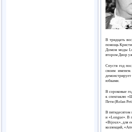
В тридцать вос
помощь Кристиа
Домом моды Luc
втором Диор у
Спустя год пос
своим именем.
демонстрирует
юбками.
В сороковые го
к спектаклю «Ш
Пети (Rolan Pet
В пятидесятом 
и «Longue». В 
«Bijoux», для е
коллекций, «Arr