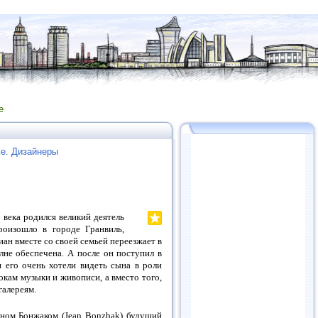
е
е. Дизайнеры
о века родился великий деятель
произошло в городе Гранвиль,
ан вместе со своей семьей переезжает в
лне обеспечена. А после он поступил в
 его очень хотели видеть сына в роли
кам музыки и живописи, а вместо того,
галереям.
аном Бонжаком (Jean Bonzhak) будущий