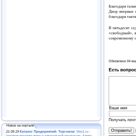
Благодаря тала
Диор впервые с
благодаря такт
В пятьдесят се
«свободный», в
современному о
Обновлено 04 ма
Есть вопрос
Ваше имя
Получать почт
Новое на портале
21.09.19
Каталог Предприятий: Торговля:
Vino1.ru -
оптовая продажа вина и алкогольной продукции. Адрес: