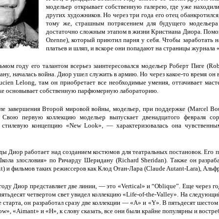
модельер открывает собственную галерею, где уже находил
других художников. Но через три года его отец обанкротился
тому же, страшным потрясением для будущего модельера
достаточно сложным этапом в жизни Кристиана Диора. Помог
Ozenne), который приютил парня у себя. Чтобы заработать н
платьев и шляп, и вскоре они попадают на страницы журнала «L
ьмом году его талантом всерьез заинтересовался модельер Роберт Пиге (Robe
ну, началась война. Диор ушел служить в армию. Но через какое-то время он 
ien Lelong, там он приобретает все необходимые умения, оттачивает маст
же основывает собственную парфюмерную лабораторию.
ле завершения Второй мировой войны, модельер, при поддержке (Marcel Bou
 Свою первую коллекцию модельер выпускает двенадцатого февраля сор
 стилевую концепцию «New Look», — характеризовалась она чувственн
ды Диор работает над созданием костюмов для театральных постановок. Его
кола злословия» по Ричарду Шеридану (Richard Sheridan). Также он разра
it) и фильмов таких режиссеров как Клод Отан-Лара (Claude Autant-Lara), Альфр
году Диор представляет две линии, — это «Vertical» и “Oblique”. Еще через г
пятьдесят четвертом свет увидел коллекцию «Life-of-the-Valley». На следую
е старта, он разработал сразу две коллекции — «A» и «Y». В пятьдесят шесто
ow», «Aimant» и «H», к слову сказать, все они были крайне популярны и востр