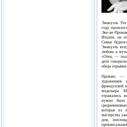
Эмануэль Унг
году прошлог
Эке-ан-Пров
Италии, он по
Семья бедног
Эмануэль всег
любовь к музы
«Отец, — поз
дети говорили
обеда отрывки
Прованс — 
художников 
французской к
модельера. 
отражались в
нужно было 
средневековь
которые из п
мастерства уж
дом, воплощ
провансальско