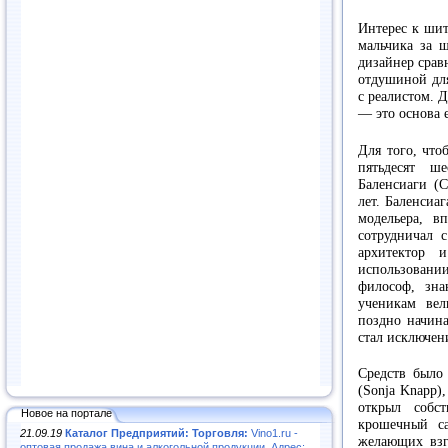
Интерес к шит
мальчика за 
дизайнер срав
отдушиной для
с реалистом. 
— это основа е
Для того, что
пятьдесят ш
Баленсиаги (C
лет. Баленсиа
модельера, в
сотрудничал 
архитектор 
использован
философ, зн
ученикам ве
поздно начина
стал исключен
Средств было
(Sonja Knapp)
открыл собс
Новое на портале
крошечный с
21.09.19
Каталог Предприятий: Торговля:
Vino1.ru -
желающих взг
оптовая продажа вина и алкогольной продукции. Адрес: