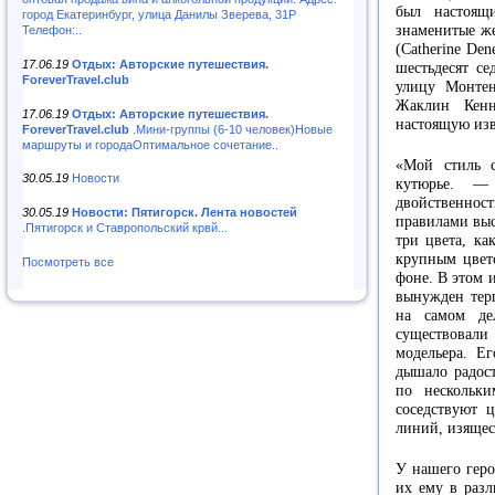
был настоящ
город Екатеринбург, улица Данилы Зверева, 31Р
знаменитые ж
Телефон:..
(Catherine Den
17.06.19
Отдых: Авторские путешествия.
шестьдесят се
ForeverTravel.club
улицу Монтен
Жаклин Кенн
17.06.19
Отдых: Авторские путешествия.
настоящую изв
ForeverTravel.club
.Мини-группы (6-10 человек)Новые
маршруты и городаОптимальное сочетание..
«Мой стиль с
30.05.19
Новости
кутюрье. —
двойственност
30.05.19
Новости: Пятигорск. Лента новостей
правилами выс
.Пятигорск и Ставропольский крвй...
три цвета, ка
крупным цвет
Посмотреть все
фоне. В этом 
вынужден терп
на самом де
существовал
модельера. Е
дышало радост
по нескольк
соседствуют 
линий, изящес
У нашего геро
их ему в раз